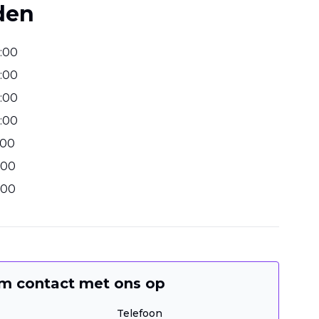
den
:
00
:
00
:
00
:
00
00
00
00
m contact met ons op
Telefoon