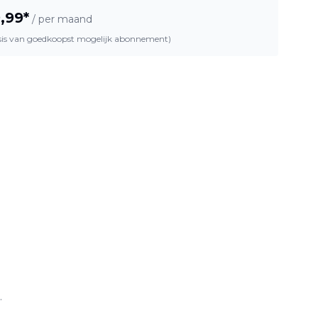
,99
*
/ per maand
asis van goedkoopst mogelijk abonnement)
.