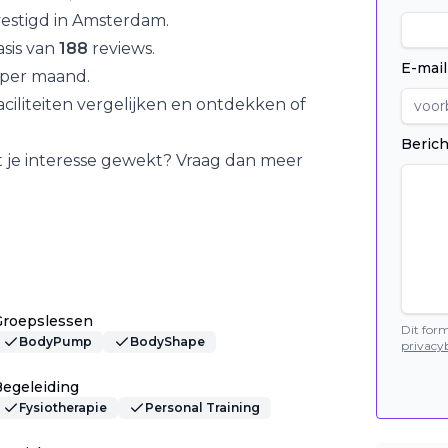
vestigd in
Amsterdam
.
sis van
188
reviews.
E-mail
per maand.
iliteiten vergelijken en ontdekken of
Berich
t
je interesse gewekt? Vraag dan meer
Groepslessen
Dit for
BodyPump
BodyShape
privacyb
egeleiding
Fysiotherapie
Personal Training