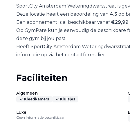
SportCity Amsterdam Wetering­dwars­straat
is ge
Deze locatie heeft een beoordeling van
4.3
op ba
Een abonnement is al beschikbaar vanaf
€
29,99
Op GymPare kun je eenvoudig de beschikbare fac
deze gym bij jou past.
Heeft
SportCity Amsterdam Wetering­dwars­straa
informatie op via het contactformulier.
Faciliteiten
Algemeen
Kleedkamers
Kluisjes
Luxe
B
Geen informatie beschikbaar.