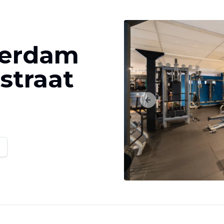
terdam
straat
Previous slide