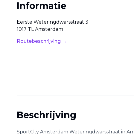
Informatie
Eerste Weteringdwarsstraat
3
1017 TL
Amsterdam
Routebeschrijving →
Beschrijving
SportCity Amsterdam Wetering­dwars­straat
in
Am