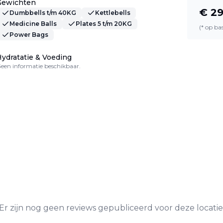
Gewichten
€
29
Dumbbells t/m 40KG
Kettlebells
Medicine Balls
Plates 5 t/m 20KG
(* op b
Power Bags
ydratatie & Voeding
een informatie beschikbaar.
Er zijn nog geen reviews gepubliceerd voor deze locatie