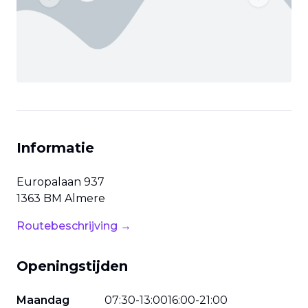
Previous slide
Next slide
Informatie
Europalaan
937
1363 BM
Almere
Routebeschrijving →
Openingstijden
Maandag
07
:
30
-
13
:
00
16
:
00
-
21
:
00