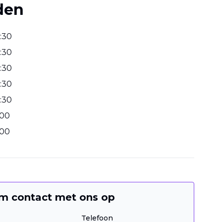
den
:
30
:
30
:
30
:
30
:
30
00
00
m contact met ons op
Telefoon