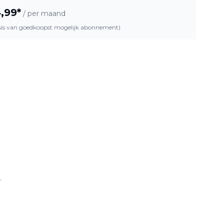
,99
*
/ per maand
asis van goedkoopst mogelijk abonnement)
.