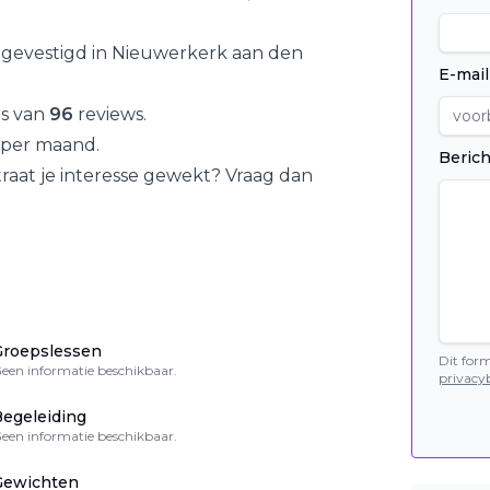
 gevestigd in
Nieuwerkerk aan den
E-mail
is van
96
reviews.
per maand.
Berich
traat
je interesse gewekt? Vraag dan
Groepslessen
Dit for
een informatie beschikbaar.
privacyb
egeleiding
een informatie beschikbaar.
Gewichten