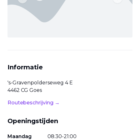
Previous slide
Next slide
Informatie
's-Gravenpolderseweg
4 E
4462 CG
Goes
Routebeschrijving →
Openingstijden
Maandag
08
:
30
-
21
:
00