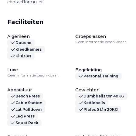
contactformulier.
Faciliteiten
Algemeen
Groepslessen
Geen informatie beschikbaar.
Douche
Kleedkamers
Kluisjes
Luxe
Begeleiding
Geen informatie beschikbaar.
Personal Training
Apparatuur
Gewichten
Bench Press
Dumbbells t/m 40KG
Cable Station
Kettlebells
Lat Pulldown
Plates 5 t/m 20KG
Leg Press
Squat Rack