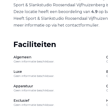
Sport & Slankstudio Roosendaal Vijfhuizenberg
i
Deze locatie heeft een beoordeling van
4.9
op ba
Heeft
Sport & Slankstudio Roosendaal Vijfhuize
meer informatie op via het contactformulier.
Faciliteiten
Algemeen
Geen informatie beschikbaar.
G
Luxe
B
Geen informatie beschikbaar.
G
Apparatuur
Geen informatie beschikbaar.
G
Exclusief
H
Geen informatie beschikbaar.
G