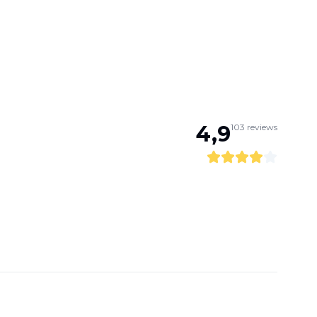
4,9
103
reviews