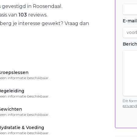
s gevestigd in
Roosendaal
.
sis van
103
reviews.
E-mail
nberg
je interesse gewekt? Vraag dan
Berich
Groepslessen
een informatie beschikbaar.
egeleiding
een informatie beschikbaar.
Dit for
privacyb
Gewichten
een informatie beschikbaar.
ydratatie & Voeding
een informatie beschikbaar.