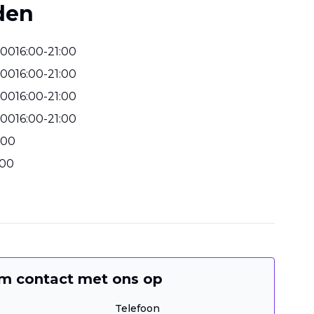
den
00
16
:
00
-
21
:
00
00
16
:
00
-
21
:
00
00
16
:
00
-
21
:
00
00
16
:
00
-
21
:
00
00
00
m contact met ons op
Telefoon