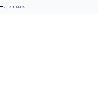
--
/ per maand
.