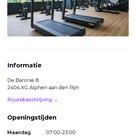
Previous slide
Next slide
Informatie
De Baronie
8
2404 XG
Alphen aan den Rijn
Routebeschrijving →
Openingstijden
Maandag
07
:
00
-
23
:
00