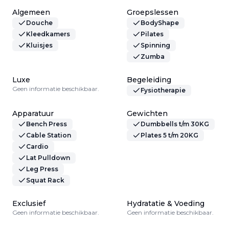
Algemeen
Groepslessen
Douche
BodyShape
Kleedkamers
Pilates
Kluisjes
Spinning
Zumba
Luxe
Begeleiding
Geen informatie beschikbaar.
Fysiotherapie
Apparatuur
Gewichten
Bench Press
Dumbbells t/m 30KG
Cable Station
Plates 5 t/m 20KG
Cardio
Lat Pulldown
Leg Press
Squat Rack
Exclusief
Hydratatie & Voeding
Geen informatie beschikbaar.
Geen informatie beschikbaar.