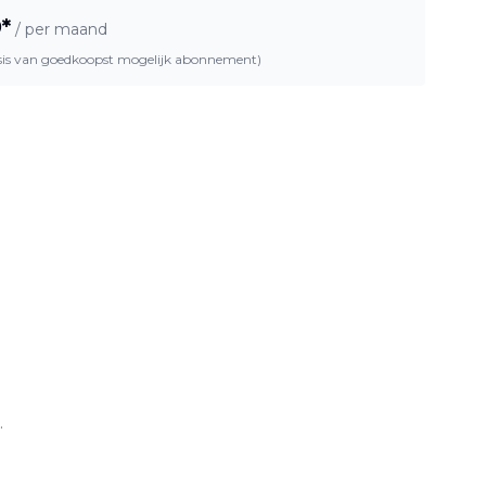
9
*
/ per maand
asis van goedkoopst mogelijk abonnement)
.