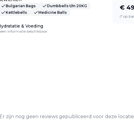
Bulgarian Bags
Dumbbells t/m 20KG
€
4
Kettlebells
Medicine Balls
(* op b
ydratatie & Voeding
een informatie beschikbaar.
Er zijn nog geen reviews gepubliceerd voor deze locatie