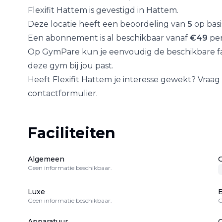
Flexifit Hattem
is gevestigd in
Hattem
.
Deze locatie heeft een beoordeling van
5
op bas
Een abonnement is al beschikbaar vanaf
€
49
per
Op GymPare kun je eenvoudig de beschikbare fac
deze gym bij jou past.
Heeft
Flexifit Hattem
je interesse gewekt? Vraag 
contactformulier.
Faciliteiten
Algemeen
Geen informatie beschikbaar.
Luxe
B
Geen informatie beschikbaar.
G
Apparatuur