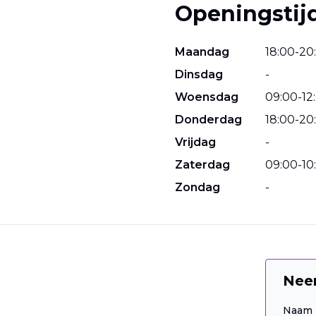
Openingstij
Maandag
18
:
00
-
20
:
Dinsdag
-
Woensdag
09
:
00
-
12
:
Donderdag
18
:
00
-
20
:
Vrijdag
-
Zaterdag
09
:
00
-
10
:
Zondag
-
Nee
Naam