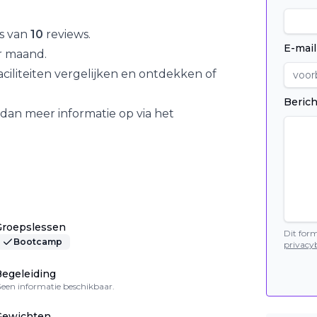
is van
10
reviews.
E-mail
 maand.
iliteiten vergelijken en ontdekken of
Berich
dan meer informatie op via het
Groepslessen
Dit for
Bootcamp
privacyb
egeleiding
een informatie beschikbaar.
Gewichten