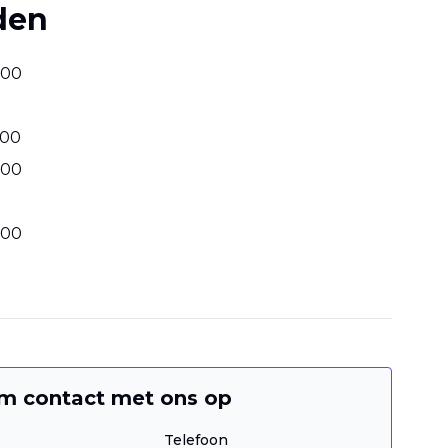
den
00
00
00
00
m contact met ons op
Telefoon