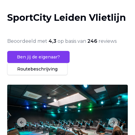
SportCity Leiden Vlietlijn
Beoordeeld met
4,3
op basis van
246
reviews
Ben jij de eigenaar?
Routebeschrijving
Previous slide
Next slide