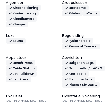
Algemeen
Groepslessen
Airconditioning
Bootcamp
Kinderopvang
Pilates
Yoga
Kleedkamers
Kluisjes
Luxe
Begeleiding
Sauna
Fysiotherapie
Personal Training
Apparatuur
Gewichten
Bench Press
Bulgarian Bags
Cable Station
Dumbbells t/m 40KG
Lat Pulldown
Kettlebells
Leg Press
Medicine Balls
Plates 5 t/m 20KG
Exclusief
Hydratatie & Voeding
Geen informatie beschikbaar.
Geen informatie beschikbaar.