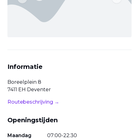
Previous slide
Next slide
Informatie
Boreelplein
8
7411 EH
Deventer
Routebeschrijving →
Openingstijden
Maandag
07
:
00
-
22
:
30