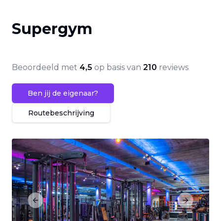
Supergym
Beoordeeld met
4,5
op basis van
210
reviews
Ben jij de eigenaar?
Routebeschrijving
Previous slide
Next slide