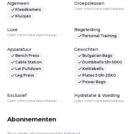
Algemeen
Groepslessen
Geen informatie beschikbaar.
Kleedkamers
Kluisjes
Luxe
Begeleiding
Geen informatie beschikbaar.
Personal Training
Apparatuur
Gewichten
Bench Press
Bulgarian Bags
Cable Station
Dumbbells t/m 50KG
Lat Pulldown
Kettlebells
Leg Press
Plates 5 t/m 20KG
Power Bags
Exclusief
Hydratatie & Voeding
Geen informatie beschikbaar.
Geen informatie beschikbaar.
Abonnementen
Nog geen abonnementen bekend.