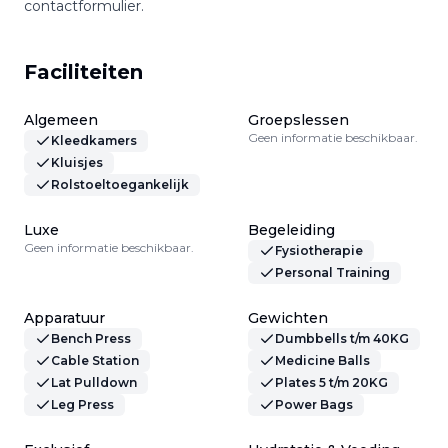
contactformulier.
Faciliteiten
Algemeen
Groepslessen
Geen informatie beschikbaar.
Kleedkamers
Kluisjes
Rolstoeltoegankelijk
Luxe
Begeleiding
Geen informatie beschikbaar.
Fysiotherapie
Personal Training
Apparatuur
Gewichten
Bench Press
Dumbbells t/m 40KG
Cable Station
Medicine Balls
Lat Pulldown
Plates 5 t/m 20KG
Leg Press
Power Bags