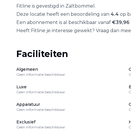
Fitline
is gevestigd in
Zaltbommel
.
Deze locatie heeft een beoordeling van
4.4
op b
Een abonnement is al beschikbaar vanaf
€
39,96
Heeft
Fitline
je interesse gewekt? Vraag dan meer
Faciliteiten
Algemeen
Geen informatie beschikbaar.
G
Luxe
B
Geen informatie beschikbaar.
G
Apparatuur
Geen informatie beschikbaar.
G
Exclusief
H
Geen informatie beschikbaar.
G