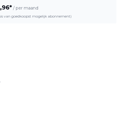
,96
*
/ per maand
asis van goedkoopst mogelijk abonnement)
.