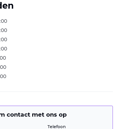
den
:
00
:
00
:
00
:
00
00
00
00
m contact met ons op
Telefoon