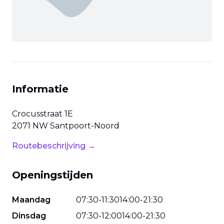
Informatie
Crocusstraat
1E
2071 NW
Santpoort-Noord
Routebeschrijving →
Openingstijden
Maandag
07
:
30
-
11
:
30
14
:
00
-
21
:
30
Dinsdag
07
:
30
-
12
:
00
14
:
00
-
21
:
30