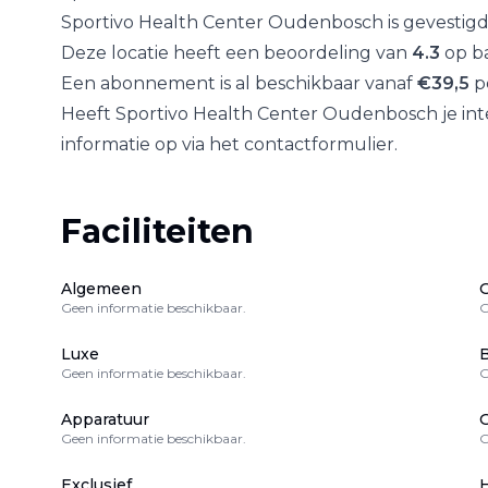
Sportivo Health Center Oudenbosch
is gevestigd
Deze locatie heeft een beoordeling van
4.3
op ba
Een abonnement is al beschikbaar vanaf
€
39,5
p
Heeft
Sportivo Health Center Oudenbosch
je in
informatie op via het contactformulier.
Faciliteiten
Algemeen
Geen informatie beschikbaar.
G
Luxe
B
Geen informatie beschikbaar.
G
Apparatuur
Geen informatie beschikbaar.
G
Exclusief
H