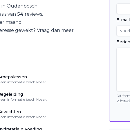
 in
Oudenbosch
.
sis van
54
reviews.
E-mail
er maand.
teresse gewekt? Vraag dan meer
Berich
Groepslessen
een informatie beschikbaar.
egeleiding
Dit for
een informatie beschikbaar.
privacyb
Gewichten
een informatie beschikbaar.
ydratatie & Voeding