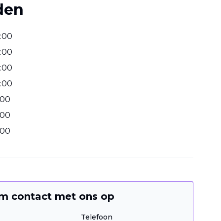
den
:
00
:
00
:
00
:
00
00
00
00
m contact met ons op
Telefoon