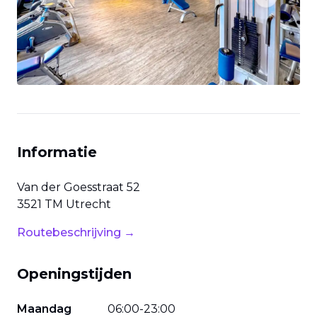
Previous slide
Next slide
Informatie
Van der Goesstraat
52
3521 TM
Utrecht
Routebeschrijving →
Openingstijden
Maandag
06
:
00
-
23
:
00