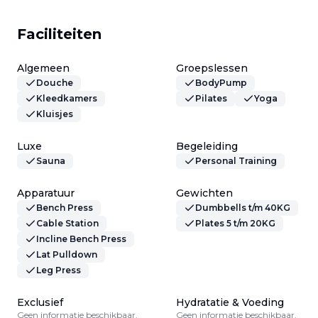
Faciliteiten
Algemeen
Groepslessen
Douche
BodyPump
Kleedkamers
Pilates
Yoga
Kluisjes
Luxe
Begeleiding
Sauna
Personal Training
Apparatuur
Gewichten
Bench Press
Dumbbells t/m 40KG
Cable Station
Plates 5 t/m 20KG
Incline Bench Press
Lat Pulldown
Leg Press
Exclusief
Hydratatie & Voeding
Geen informatie beschikbaar.
Geen informatie beschikbaar.