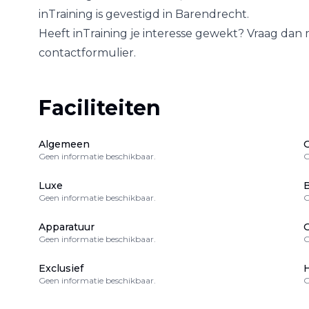
inTraining
is gevestigd in
Barendrecht
.
Heeft
inTraining
je interesse gewekt? Vraag dan m
contactformulier.
Faciliteiten
Algemeen
Geen informatie beschikbaar.
G
Luxe
B
Geen informatie beschikbaar.
G
Apparatuur
Geen informatie beschikbaar.
G
Exclusief
H
Geen informatie beschikbaar.
G