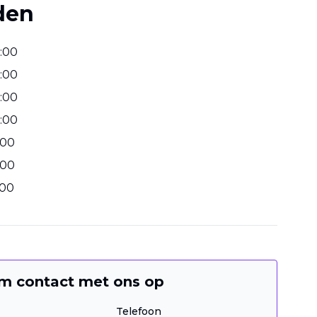
den
:
00
:
00
:
00
:
00
00
00
00
m contact met ons op
Telefoon