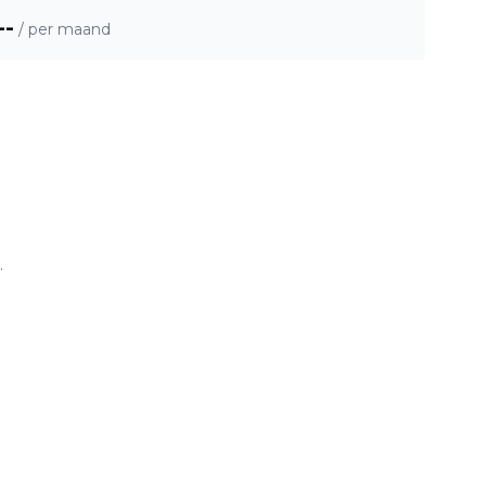
--
/ per maand
.