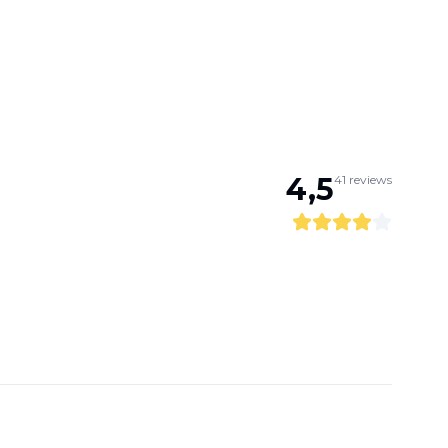
4,5
41
reviews