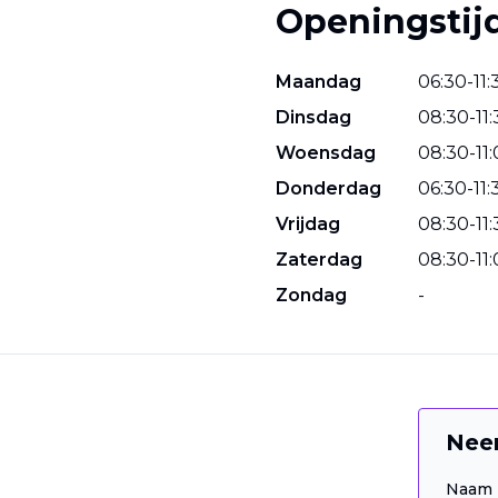
Openingstij
Maandag
06
:
30
-
11
:
Dinsdag
08
:
30
-
11
:
Woensdag
08
:
30
-
11
:
Donderdag
06
:
30
-
11
:
Vrijdag
08
:
30
-
11
:
Zaterdag
08
:
30
-
11
:
Zondag
-
Nee
Naam