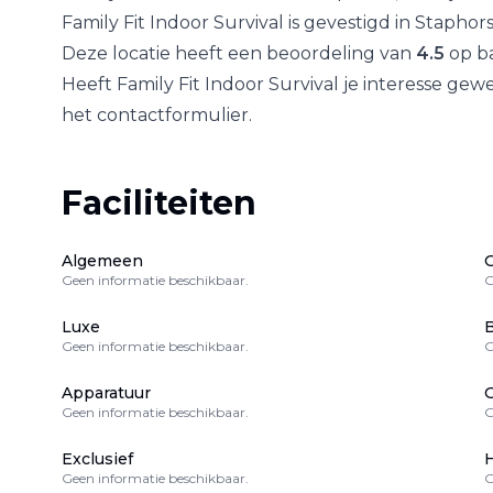
Family Fit Indoor Survival
is gevestigd in
Staphors
Deze locatie heeft een beoordeling van
4.5
op ba
Heeft
Family Fit Indoor Survival
je interesse gewe
het contactformulier.
Faciliteiten
Algemeen
Geen informatie beschikbaar.
G
Luxe
B
Geen informatie beschikbaar.
G
Apparatuur
Geen informatie beschikbaar.
G
Exclusief
H
Geen informatie beschikbaar.
G