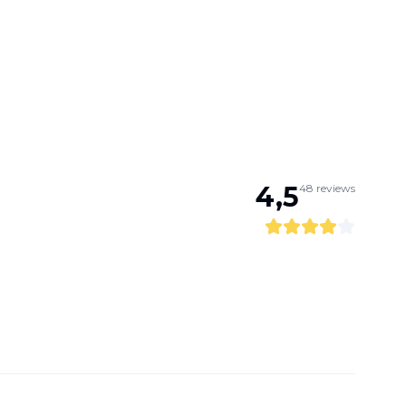
4,5
48
reviews