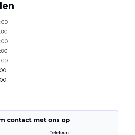
den
2
:
00
:
00
2
:
00
:
00
2
:
00
00
00
m contact met ons op
Telefoon