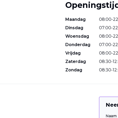
Openingstij
Maandag
08
:
00
-
2
Dinsdag
07
:
00
-
22
Woensdag
08
:
00
-
2
Donderdag
07
:
00
-
22
Vrijdag
08
:
00
-
2
Zaterdag
08
:
30
-
12
:
Zondag
08
:
30
-
12
:
Nee
Naam