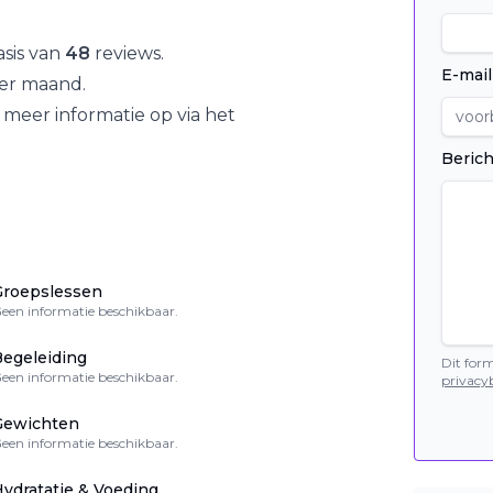
sis van
48
reviews.
E-mail
er maand.
 meer informatie op via het
Berich
Groepslessen
een informatie beschikbaar.
egeleiding
Dit for
een informatie beschikbaar.
privacyb
Gewichten
een informatie beschikbaar.
ydratatie & Voeding