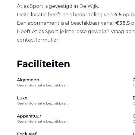
Atlas Sport
is gevestigd in
De Wijk
.
Deze locatie heeft een beoordeling van
4.5
op ba
Een abonnement is al beschikbaar vanaf
€
38,5
p
Heeft
Atlas Sport
je interesse gewekt? Vraag dan
contactformulier.
Faciliteiten
Algemeen
Geen informatie beschikbaar.
G
Luxe
B
Geen informatie beschikbaar.
G
Apparatuur
Geen informatie beschikbaar.
G
Exclusief
H