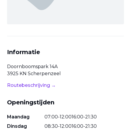
Informatie
Doornboomspark
14A
3925 KN
Scherpenzeel
Routebeschrijving →
Openingstijden
Maandag
07
:
00
-
12
:
00
16
:
00
-
21
:
30
Dinsdag
08
:
30
-
12
:
00
16
:
00
-
21
:
30