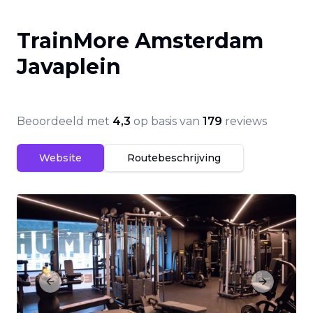
TrainMore Amsterdam
Javaplein
Beoordeeld met
4,3
op basis van
179
reviews
Website
Routebeschrijving
Previous slide
Next slide