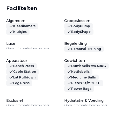
Faciliteiten
Algemeen
Groepslessen
Kleedkamers
BodyPump
Kluisjes
BodyShape
Luxe
Begeleiding
Geen informatie beschikbaar.
Personal Training
Apparatuur
Gewichten
Bench Press
Dumbbells t/m 40KG
Cable Station
Kettlebells
Lat Pulldown
Medicine Balls
Leg Press
Plates 5 t/m 20KG
Power Bags
Exclusief
Hydratatie & Voeding
Geen informatie beschikbaar.
Geen informatie beschikbaar.