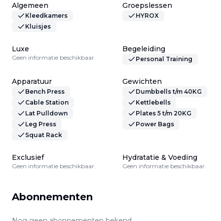
Algemeen
Groepslessen
Kleedkamers
HYROX
Kluisjes
Luxe
Begeleiding
Geen informatie beschikbaar.
Personal Training
Apparatuur
Gewichten
Bench Press
Dumbbells t/m 40KG
Cable Station
Kettlebells
Lat Pulldown
Plates 5 t/m 20KG
Leg Press
Power Bags
Squat Rack
Exclusief
Hydratatie & Voeding
Geen informatie beschikbaar.
Geen informatie beschikbaar.
Abonnementen
Nog geen abonnementen bekend.