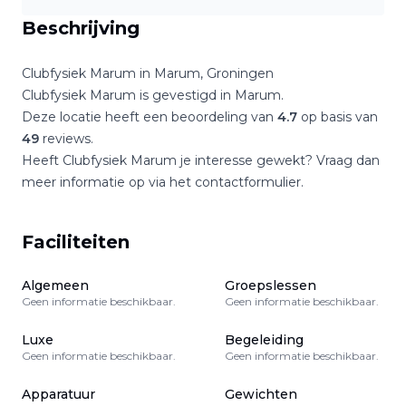
Beschrijving
Clubfysiek Marum
in
Marum
,
Groningen
Clubfysiek Marum
is gevestigd in
Marum
.
Deze locatie heeft een beoordeling van
4.7
op basis van
49
reviews.
Heeft
Clubfysiek Marum
je interesse gewekt? Vraag dan
meer informatie op via het contactformulier.
Faciliteiten
Algemeen
Groepslessen
Geen informatie beschikbaar.
Geen informatie beschikbaar.
Luxe
Begeleiding
Geen informatie beschikbaar.
Geen informatie beschikbaar.
Apparatuur
Gewichten