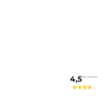
4,5
28
reviews