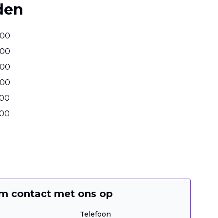
den
00
00
00
00
00
00
m contact met ons op
Telefoon