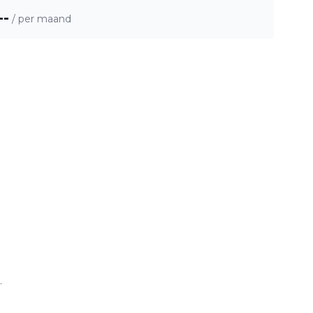
--
/ per maand
.