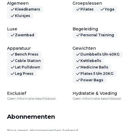
Algemeen
Groepslessen
Kleedkamers
Pilates
Yoga
Kluisjes
Luxe
Begeleiding
Zwembad
Personal Training
Apparatuur
Gewichten
Bench Press
Dumbbells t/m 40KG
Cable Station
Kettlebells
Lat Pulldown
Medicine Balls
Leg Press
Plates 5 t/m 20KG
Power Bags
Exclusief
Hydratatie & Voeding
Geen informatie beschikbaar.
Geen informatie beschikbaar.
Abonnementen
Nog geen abonnementen bekend.