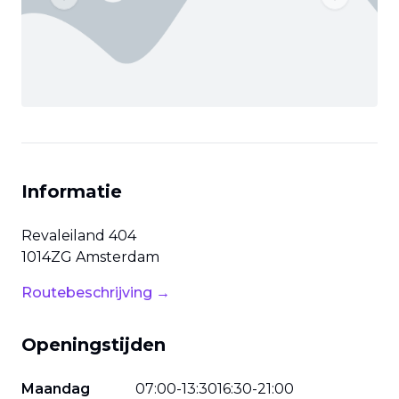
Previous slide
Next slide
Informatie
Revaleiland
404
1014ZG
Amsterdam
Routebeschrijving →
Openingstijden
Maandag
07
:
00
-
13
:
30
16
:
30
-
21
:
00