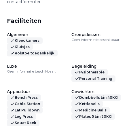
contactformulier.
Faciliteiten
Algemeen
Groepslessen
Geen informatie beschikbaar.
Kleedkamers
Kluisjes
Rolstoeltoegankelijk
Luxe
Begeleiding
Geen informatie beschikbaar.
Fysiotherapie
Personal Training
Apparatuur
Gewichten
Bench Press
Dumbbells t/m 40KG
Cable Station
Kettlebells
Lat Pulldown
Medicine Balls
Leg Press
Plates 5 t/m 20KG
Squat Rack