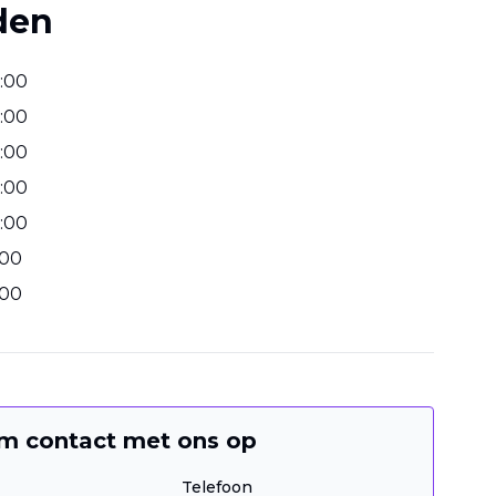
den
:
00
:
00
:
00
:
00
:
00
00
00
m contact met ons op
Telefoon