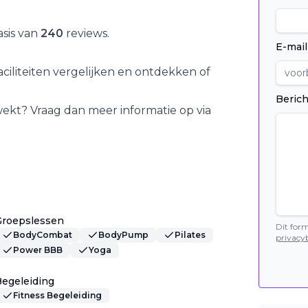
sis van
240
reviews.
E-mail
iliteiten vergelijken en ontdekken of
Berich
wekt? Vraag dan meer informatie op via
Groepslessen
Dit for
BodyCombat
BodyPump
Pilates
privacyb
Power BBB
Yoga
egeleiding
Fitness Begeleiding