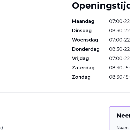
Openingstij
Maandag
07
:
00
-
22
Dinsdag
08
:
30
-
22
Woensdag
07
:
00
-
22
Donderdag
08
:
30
-
22
Vrijdag
07
:
00
-
22
Zaterdag
08
:
30
-
15
:
Zondag
08
:
30
-
15
:
Nee
nd
Naam