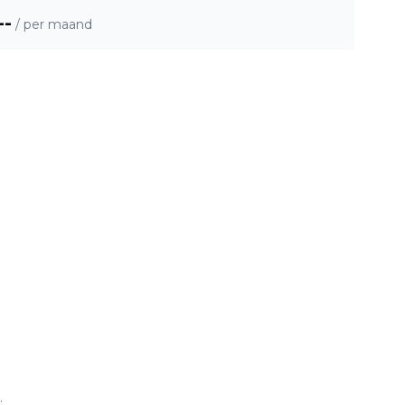
--
/ per maand
.