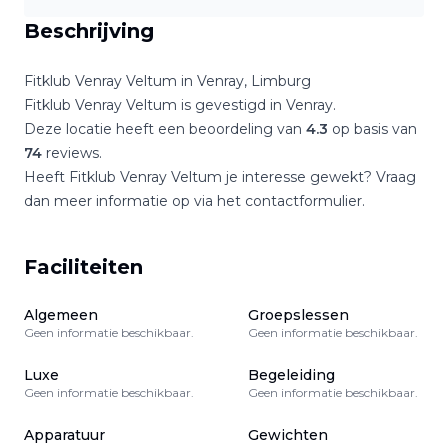
Beschrijving
Fitklub Venray Veltum
in
Venray
,
Limburg
Fitklub Venray Veltum
is gevestigd in
Venray
.
Deze locatie heeft een beoordeling van
4.3
op basis van
74
reviews.
Heeft
Fitklub Venray Veltum
je interesse gewekt? Vraag
dan meer informatie op via het contactformulier.
Faciliteiten
Algemeen
Groepslessen
Geen informatie beschikbaar.
Geen informatie beschikbaar.
Luxe
Begeleiding
Geen informatie beschikbaar.
Geen informatie beschikbaar.
Apparatuur
Gewichten