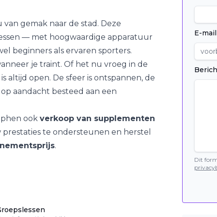
 van gemak naar de stad. Deze
E-mail
fitnessen — met hoogwaardige apparatuur
el beginners als ervaren sporters.
anneer je traint. Of het nu vroeg in de
Berich
s altijd open. De sfeer is ontspannen, de
olop aandacht besteed aan een
utphen ook
verkoop van supplementen
uw prestaties te ondersteunen en herstel
nementsprijs
.
Dit for
privacyb
Groepslessen