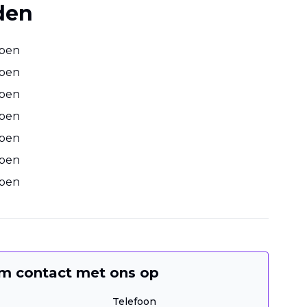
den
open
open
open
open
open
open
open
m contact met ons op
Telefoon