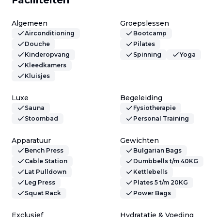
Faciliteiten
Algemeen
Groepslessen
Airconditioning
Bootcamp
Douche
Pilates
Kinderopvang
Spinning
Yoga
Kleedkamers
Kluisjes
Luxe
Begeleiding
Sauna
Fysiotherapie
Stoombad
Personal Training
Apparatuur
Gewichten
Bench Press
Bulgarian Bags
Cable Station
Dumbbells t/m 40KG
Lat Pulldown
Kettlebells
Leg Press
Plates 5 t/m 20KG
Squat Rack
Power Bags
Exclusief
Hydratatie & Voeding