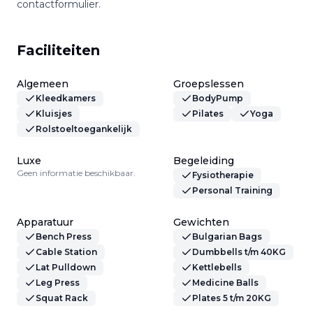
contactformulier.
Faciliteiten
Algemeen
Groepslessen
Kleedkamers
BodyPump
Kluisjes
Pilates
Yoga
Rolstoeltoegankelijk
Luxe
Begeleiding
Geen informatie beschikbaar.
Fysiotherapie
Personal Training
Apparatuur
Gewichten
Bench Press
Bulgarian Bags
Cable Station
Dumbbells t/m 40KG
Lat Pulldown
Kettlebells
Leg Press
Medicine Balls
Squat Rack
Plates 5 t/m 20KG