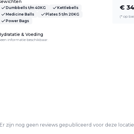
Gewichten
€
34
Dumbbells t/m 40KG
Kettlebells
Medicine Balls
Plates 5 t/m 20KG
(* op b
Power Bags
ydratatie & Voeding
een informatie beschikbaar.
Er zijn nog geen reviews gepubliceerd voor deze locatie