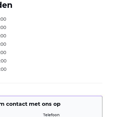
den
:
00
:
00
:
00
:
00
:
00
:
00
:
00
m contact met ons op
Telefoon