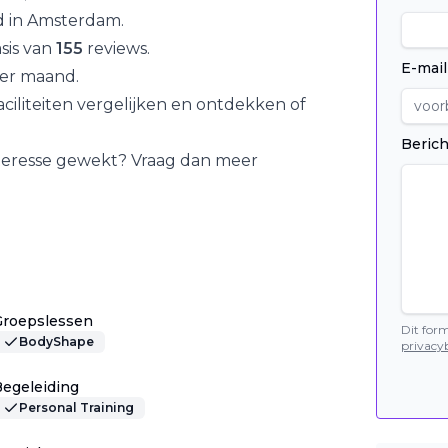
d in
Amsterdam
.
sis van
155
reviews.
E-mail
er maand.
iliteiten vergelijken en ontdekken of
Berich
nteresse gewekt? Vraag dan meer
Groepslessen
Dit for
BodyShape
privacyb
egeleiding
Personal Training