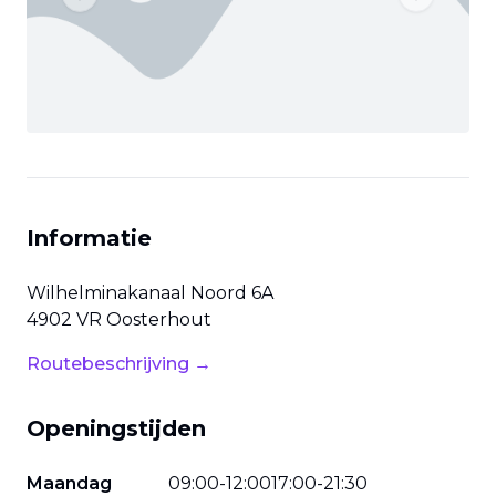
Previous slide
Next slide
Informatie
Wilhelminakanaal Noord
6A
4902 VR
Oosterhout
Routebeschrijving →
Openingstijden
Maandag
09
:
00
-
12
:
00
17
:
00
-
21
:
30