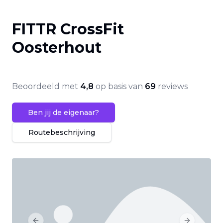
FITTR CrossFit
Oosterhout
Beoordeeld met
4,8
op basis van
69
reviews
Ben jij de eigenaar?
Routebeschrijving