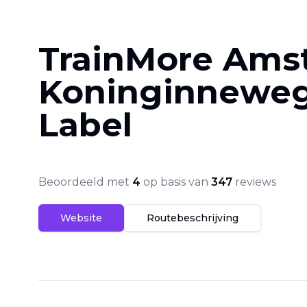
TrainMore Ams
Koninginneweg
Label
Beoordeeld met
4
op basis van
347
reviews
Website
Routebeschrijving