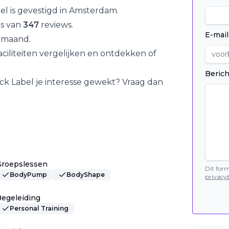
el
is gevestigd in
Amsterdam
.
is van
347
reviews.
E-mail
 maand.
iliteiten vergelijken en ontdekken of
Berich
ck Label
je interesse gewekt? Vraag dan
Groepslessen
Dit for
BodyPump
BodyShape
privacyb
egeleiding
Personal Training