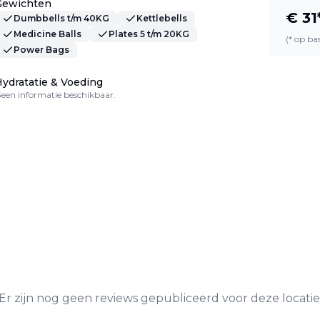
Gewichten
€
31
Dumbbells t/m 40KG
Kettlebells
Medicine Balls
Plates 5 t/m 20KG
(* op b
Power Bags
ydratatie & Voeding
een informatie beschikbaar.
Er zijn nog geen reviews gepubliceerd voor deze locatie