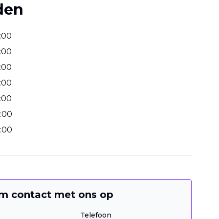
den
:
00
:
00
:
00
:
00
:
00
:
00
:
00
m contact met ons op
Telefoon