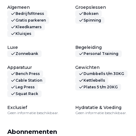
Algemeen
Groepslessen
Bedrijfsfitness
Boksen
Gratis parkeren
Spinning
Kleedkamers
Kluisjes
Luxe
Begeleiding
Zonnebank
Personal Training
Apparatuur
Gewichten
Bench Press
Dumbbells t/m 30KG
Cable Station
Kettlebells
Leg Press
Plates 5 t/m 20KG
Squat Rack
Exclusief
Hydratatie & Voeding
Geen informatie beschikbaar.
Geen informatie beschikbaar.
Abonnementen