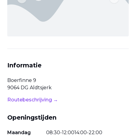
Previous slide
Next slide
Informatie
Boerfinne
9
9064 DG
Aldtsjerk
Routebeschrijving →
Openingstijden
Maandag
08
:
30
-
12
:
00
14
:
00
-
22
:
00