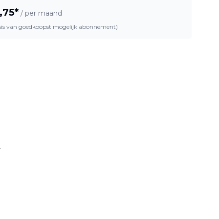
,75
*
/ per maand
asis van goedkoopst mogelijk abonnement)
.