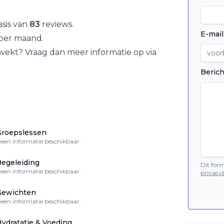
sis van
83
reviews.
E-mail
per maand.
ewekt? Vraag dan meer informatie op via
Berich
Groepslessen
een informatie beschikbaar.
egeleiding
Dit for
een informatie beschikbaar.
privacyb
Gewichten
een informatie beschikbaar.
ydratatie & Voeding