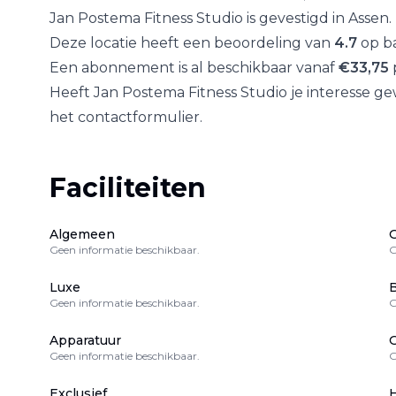
Jan Postema Fitness Studio
is gevestigd in
Assen
.
Deze locatie heeft een beoordeling van
4.7
op ba
Een abonnement is al beschikbaar vanaf
€
33,75
Heeft
Jan Postema Fitness Studio
je interesse g
het contactformulier.
Faciliteiten
Algemeen
Geen informatie beschikbaar.
G
Luxe
B
Geen informatie beschikbaar.
G
Apparatuur
Geen informatie beschikbaar.
G
Exclusief
H