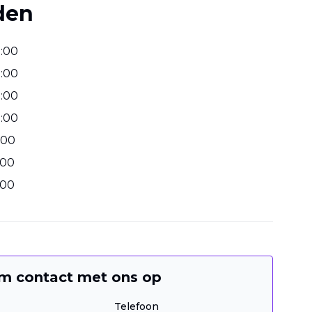
den
2
:
00
2
:
00
2
:
00
2
:
00
00
00
00
m contact met ons op
Telefoon