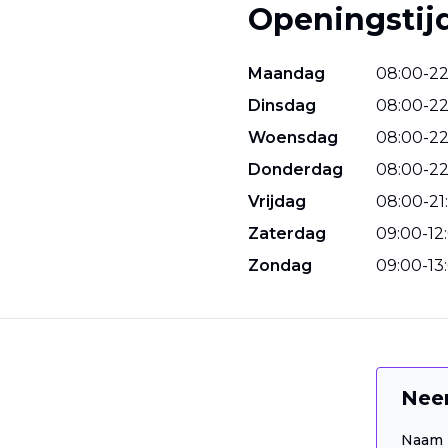
Openingstij
Maandag
08
:
00
-
2
Dinsdag
08
:
00
-
2
Woensdag
08
:
00
-
2
Donderdag
08
:
00
-
2
Vrijdag
08
:
00
-
21
:
Zaterdag
09
:
00
-
12
:
Zondag
09
:
00
-
13
:
Nee
Naam