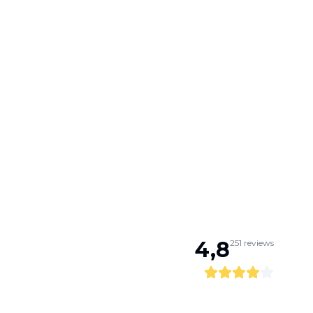
4,8
251
reviews