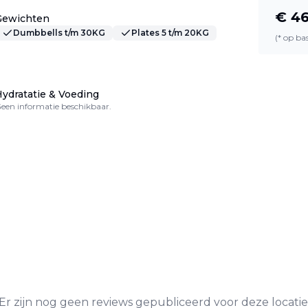
€
4
Gewichten
Dumbbells t/m 30KG
Plates 5 t/m 20KG
(* op b
ydratatie & Voeding
een informatie beschikbaar.
Er zijn nog geen reviews gepubliceerd voor deze locatie