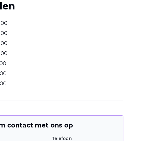
den
:
00
:
00
:
00
:
00
00
00
00
m contact met ons op
Telefoon