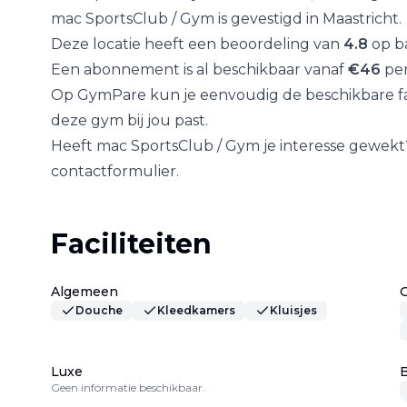
mac SportsClub / Gym
is gevestigd in
Maastricht
.
Deze locatie heeft een beoordeling van
4.8
op ba
Een abonnement is al beschikbaar vanaf
€
46
per
Op GymPare kun je eenvoudig de beschikbare fac
deze gym bij jou past.
Heeft
mac SportsClub / Gym
je interesse gewekt
contactformulier.
Faciliteiten
Algemeen
Douche
Kleedkamers
Kluisjes
Luxe
B
Geen informatie beschikbaar.