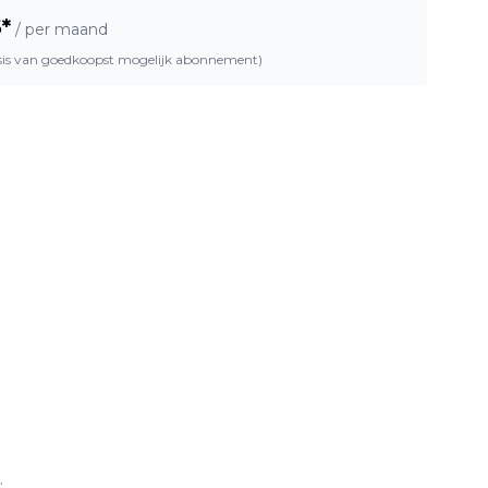
6
*
/ per maand
asis van goedkoopst mogelijk abonnement)
.