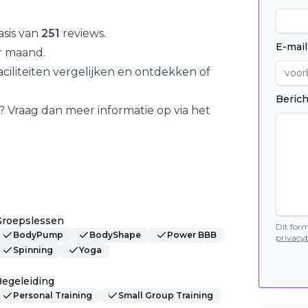
sis van
251
reviews.
E-mail
 maand.
iliteiten vergelijken en ontdekken of
Berich
? Vraag dan meer informatie op via het
Groepslessen
Dit for
BodyPump
BodyShape
Power BBB
privacyb
Spinning
Yoga
egeleiding
Personal Training
Small Group Training