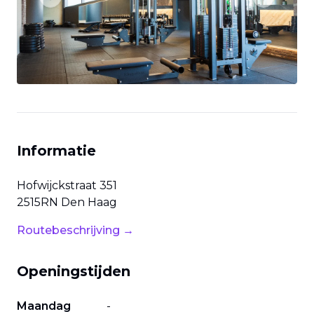
Previous slide
Next slide
Informatie
Hofwijckstraat
351
2515RN
Den Haag
Routebeschrijving →
Openingstijden
Maandag
-