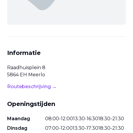
Informatie
Raadhuisplein
8
5864 EH
Meerlo
Routebeschrijving →
Openingstijden
Maandag
08
:
00
-
12
:
00
13
:
30
-
16
:
30
18
:
30
-
21
:
30
Dinsdag
07
:
00
-
12
:
00
13
:
30
-
17
:
30
18
:
30
-
21
:
30