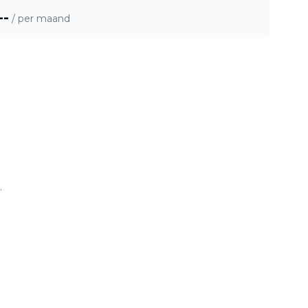
--
/ per maand
.