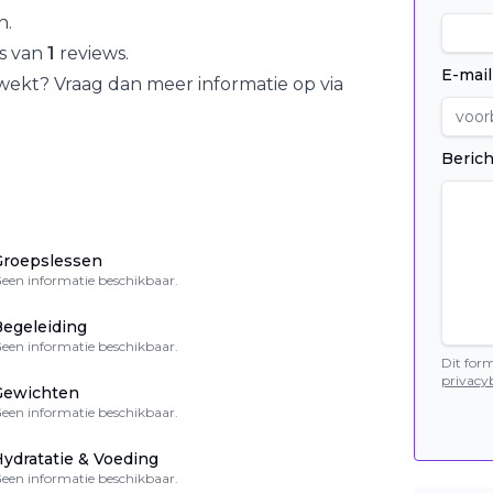
n
.
is van
1
reviews.
E-mail
wekt? Vraag dan meer informatie op via
Berich
Groepslessen
een informatie beschikbaar.
egeleiding
een informatie beschikbaar.
Dit for
privacyb
Gewichten
een informatie beschikbaar.
ydratatie & Voeding
een informatie beschikbaar.