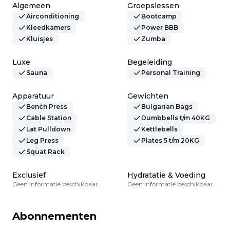
Algemeen
Groepslessen
Airconditioning
Bootcamp
Kleedkamers
Power BBB
Kluisjes
Zumba
Luxe
Begeleiding
Sauna
Personal Training
Apparatuur
Gewichten
Bench Press
Bulgarian Bags
Cable Station
Dumbbells t/m 40KG
Lat Pulldown
Kettlebells
Leg Press
Plates 5 t/m 20KG
Squat Rack
Exclusief
Hydratatie & Voeding
Geen informatie beschikbaar.
Geen informatie beschikbaar.
Abonnementen