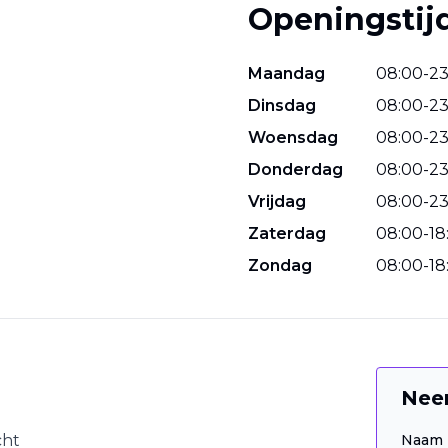
Openingstij
Maandag
08
:
00
-
2
Dinsdag
08
:
00
-
2
Woensdag
08
:
00
-
2
Donderdag
08
:
00
-
2
Vrijdag
08
:
00
-
2
Zaterdag
08
:
00
-
18
Zondag
08
:
00
-
18
Nee
cht
Naam