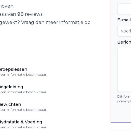
thoven
.
sis van
90
reviews.
E-mail
 gewekt? Vraag dan meer informatie op
Berich
Groepslessen
een informatie beschikbaar.
egeleiding
een informatie beschikbaar.
Dit for
privacyb
Gewichten
een informatie beschikbaar.
ydratatie & Voeding
een informatie beschikbaar.