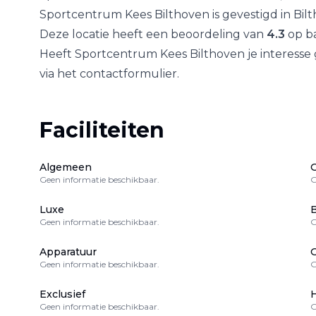
Sportcentrum Kees Bilthoven
is gevestigd in
Bil
Deze locatie heeft een beoordeling van
4.3
op ba
Heeft
Sportcentrum Kees Bilthoven
je interesse
via het contactformulier.
Faciliteiten
Algemeen
Geen informatie beschikbaar.
G
Luxe
B
Geen informatie beschikbaar.
G
Apparatuur
Geen informatie beschikbaar.
G
Exclusief
H
Geen informatie beschikbaar.
G