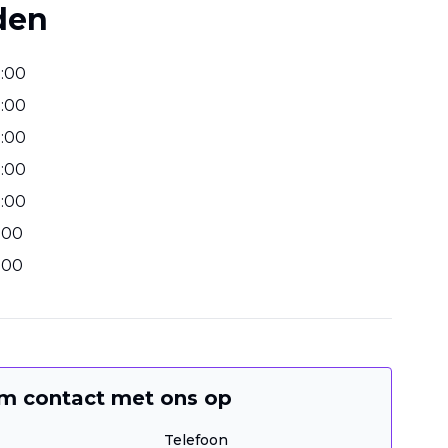
den
3
:
00
3
:
00
3
:
00
3
:
00
3
:
00
:
00
:
00
m contact met ons op
Telefoon