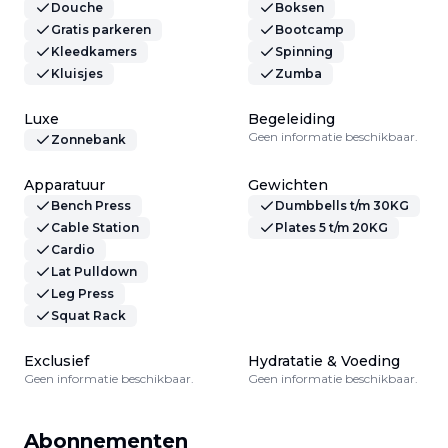
Douche
Boksen
Gratis parkeren
Bootcamp
Kleedkamers
Spinning
Kluisjes
Zumba
Luxe
Begeleiding
Geen informatie beschikbaar.
Zonnebank
Apparatuur
Gewichten
Bench Press
Dumbbells t/m 30KG
Cable Station
Plates 5 t/m 20KG
Cardio
Lat Pulldown
Leg Press
Squat Rack
Exclusief
Hydratatie & Voeding
Geen informatie beschikbaar.
Geen informatie beschikbaar.
Abonnementen