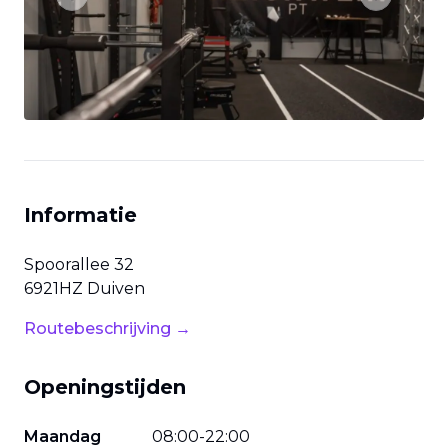
Previous slide
Next slide
Informatie
Spoorallee
32
6921HZ
Duiven
Routebeschrijving →
Openingstijden
Maandag
08
:
00
-
22
:
00