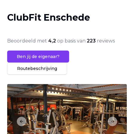
ClubFit Enschede
Beoordeeld met
4,2
op basis van
223
reviews
Ben jij de eigenaar?
Routebeschrijving
Previous slide
Next slide