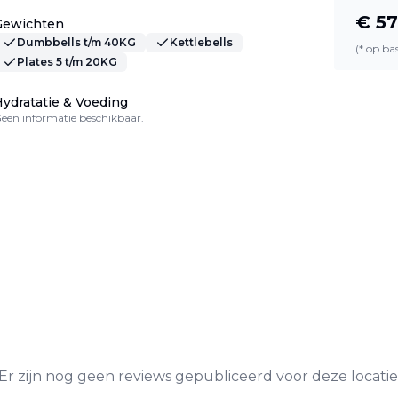
€
57
Gewichten
Dumbbells t/m 40KG
Kettlebells
(* op b
Plates 5 t/m 20KG
ydratatie & Voeding
een informatie beschikbaar.
Er zijn nog geen reviews gepubliceerd voor deze locatie