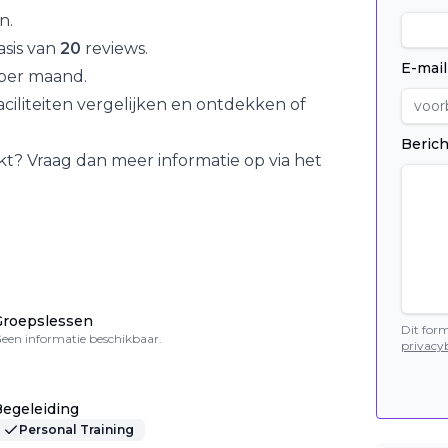
en
.
sis van
20
reviews.
E-mail
per maand.
iliteiten vergelijken en ontdekken of
Berich
kt? Vraag dan meer informatie op via het
Groepslessen
Dit for
een informatie beschikbaar.
privacyb
egeleiding
Personal Training