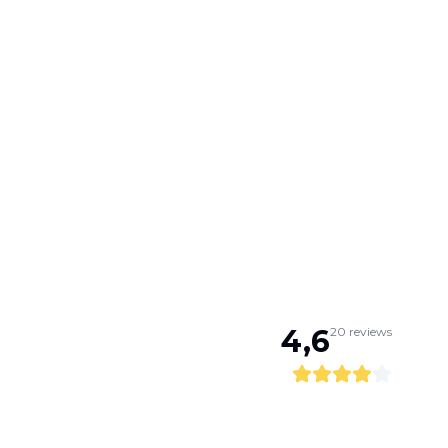
4,6
20
reviews