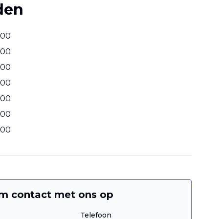
den
00
00
00
00
00
00
00
m contact met ons op
Telefoon