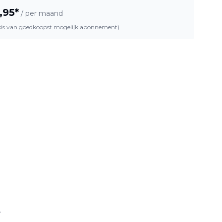
,95
*
/ per maand
asis van goedkoopst mogelijk abonnement)
.