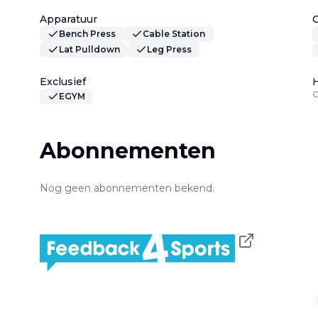
Apparatuur
Bench Press
Cable Station
Lat Pulldown
Leg Press
Exclusief
H
G
EGYM
Abonnementen
Nog geen abonnementen bekend.