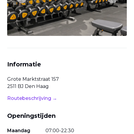
Previous slide
Next slide
Informatie
Grote Marktstraat
157
2511 BJ
Den Haag
Routebeschrijving →
Openingstijden
Maandag
07
:
00
-
22
:
30