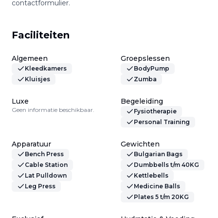
contactformulier.
Faciliteiten
Algemeen
Groepslessen
Kleedkamers
BodyPump
Kluisjes
Zumba
Luxe
Begeleiding
Geen informatie beschikbaar.
Fysiotherapie
Personal Training
Apparatuur
Gewichten
Bench Press
Bulgarian Bags
Cable Station
Dumbbells t/m 40KG
Lat Pulldown
Kettlebells
Leg Press
Medicine Balls
Plates 5 t/m 20KG